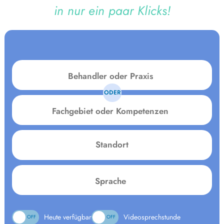
in nur ein paar Klicks!
ODER
Fachgebiet
oder
Kompetenzen
Standort
Language:
Heute verfügbar
Videosprechstunde
ON
OFF
ON
OFF