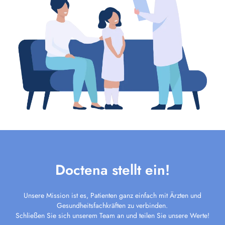
Doctena stellt ein!
Unsere Mission ist es, Patienten ganz einfach mit Ärzten und
Gesundheitsfachkräften zu verbinden.
Schließen Sie sich unserem Team an und teilen Sie unsere Werte!