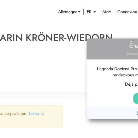
Allemagne
FR
Aide
Connexion
KARIN KRÖNER-WIEDORN
Êt
Découv
L’agenda Doctena Pro 
rendez-vous m
Déjà pl
ec ce praticien.
Testez la