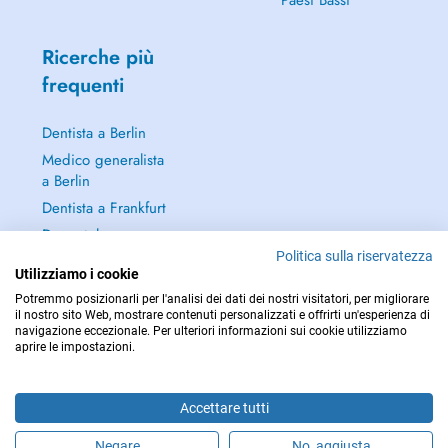
Paesi Bassi
Ricerche più
frequenti
Dentista a Berlin
Medico generalista
a Berlin
Dentista a Frankfurt
Dermatologo a
Frankfurt
Politica sulla riservatezza
Utilizziamo i cookie
Continua a leggere
Potremmo posizionarli per l'analisi dei dati dei nostri visitatori, per migliorare
→
il nostro sito Web, mostrare contenuti personalizzati e offrirti un'esperienza di
navigazione eccezionale. Per ulteriori informazioni sui cookie utilizziamo
aprire le impostazioni.
Accettare tutti
PER LE URGENZE, CONSULTARE : 112
Copyright © 2026 - DOCTENA Germany GmbH Kurfürstendamm 14, 10719
Negare
No, aggiusta