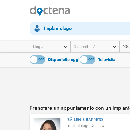
Implantologo
Lingua
Disponibilità
10k
Disponibile oggi
Televisita
ON
OFF
ON
OFF
Prenotare un appuntamento con un Implant
ZÄ LENIS BARRETO
Implantologo
,
Dentista