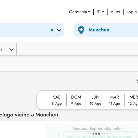
Germania
IT
Aiuto
Login
×
m
SAB
DOM
LUN
MAR
ME
8 Ago
9 Ago
10 Ago
11 Ago
12 Ag
ologo vicino a Munchen
Nessuna disponibilità online
Chiamare per prendere appuntamento