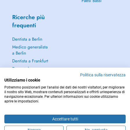
Paesi Bassi
Ricerche più
frequenti
Dentista a Berlin
Medico generalista
a Berlin
Dentista a Frankfurt
Dermatologo a
Frankfurt
Politica sulla riservatezza
Utilizziamo i cookie
Continua a leggere
Potremmo posizionarli per l'analisi dei dati dei nostri visitatori, per migliorare
→
il nostro sito Web, mostrare contenuti personalizzati e offrirti un'esperienza di
navigazione eccezionale. Per ulteriori informazioni sui cookie utilizziamo
aprire le impostazioni.
Accettare tutti
PER LE URGENZE, CONSULTARE : 112
Copyright © 2026 - DOCTENA Germany GmbH Kurfürstendamm 14, 10719