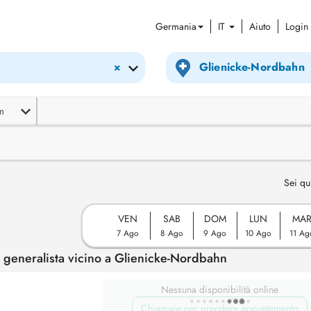
Germania
IT
Aiuto
Login
×
m
Sei qu
VEN
SAB
DOM
LUN
MA
7 Ago
8 Ago
9 Ago
10 Ago
11 Ag
generalista vicino a Glienicke-Nordbahn
Nessuna disponibilità online
Chiamare per prendere appuntamento