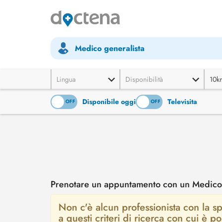
Medico generalista
Lingua
Disponibilità
10k
Disponibile oggi
Televisita
ON
OFF
ON
OFF
Prenotare un appuntamento con un Medico 
Non c'è alcun professionista con la sp
a questi criteri di ricerca con cui è 