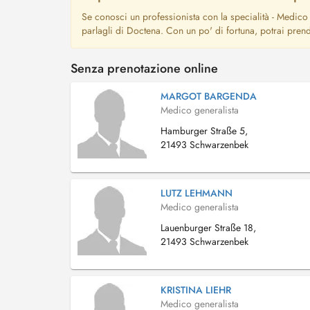
Se conosci un professionista con la specialità - Medico 
parlagli di Doctena. Con un po' di fortuna, potrai pren
Senza prenotazione online
MARGOT BARGENDA
Medico generalista
Hamburger Straße 5,
21493 Schwarzenbek
LUTZ LEHMANN
Medico generalista
Lauenburger Straße 18,
21493 Schwarzenbek
KRISTINA LIEHR
Medico generalista