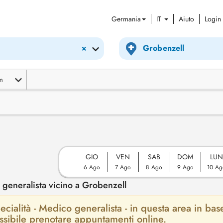
Germania
IT
Aiuto
Login
×
m
GIO
VEN
SAB
DOM
LUN
6 Ago
7 Ago
8 Ago
9 Ago
10 Ag
generalista vicino a Grobenzell
ecialità - Medico generalista - in questa area in bas
possibile prenotare appuntamenti online.