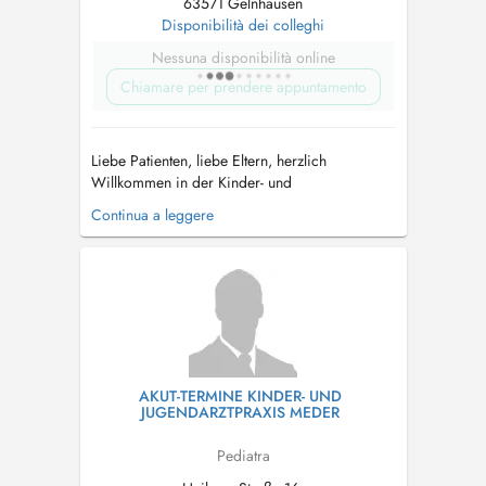
63571 Gelnhausen
Disponibilità dei colleghi
Nessuna disponibilità online
Chiamare per prendere appuntamento
Liebe Patienten, liebe Eltern, herzlich
Willkommen in der Kinder- und
Jugendarztpraxis Frau Dr. Waskow! Wir freuen
Continua a leggere
uns auf Euer/Ihr Kommen! - INFO - Aus
organisatorischen Gründen können bis auf
Weiteres keine E-Mails beantwortet werden.
Wenn Sie lediglich eine Kindkrankmeldung, ein
Reze...
AKUT-TERMINE KINDER- UND
JUGENDARZTPRAXIS MEDER
Pediatra