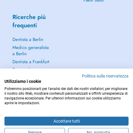
Paesi Bassi
Ricerche più
frequenti
Dentista a Berlin
Medico generalista
a Berlin
Dentista a Frankfurt
Dermatologo a
Frankfurt
Politica sulla riservatezza
Utilizziamo i cookie
Continua a leggere
Potremmo posizionarli per l'analisi dei dati dei nostri visitatori, per migliorare
→
il nostro sito Web, mostrare contenuti personalizzati e offrirti un'esperienza di
navigazione eccezionale. Per ulteriori informazioni sui cookie utilizziamo
aprire le impostazioni.
Accettare tutti
PER LE URGENZE, CONSULTARE : 112
Copyright © 2026 - DOCTENA Germany GmbH Kurfürstendamm 14, 10719
Negare
No, aggiusta