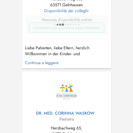
63571 Gelnhausen
Disponibilità dei colleghi
Nessuna disponibilità online
Chiamare per prendere appuntamento
Liebe Patienten, liebe Eltern, herzlich
Willkommen in der Kinder- und
Jugendarztpraxis Frau Lückoff! Wir freuen uns
Continua a leggere
auf Euer/Ihr Kommen! - URLAUB vom 20.07.26
bis 07.08.26 - Die Praxis Frau Lückoff bleibt
vom 20.07.26 bis einschließlich 07.08.26
geschlossen. Unsere Vertretung für akute ...
DR. MED. CORINNA WASKOW
Pediatra
Herzbachweg 65,