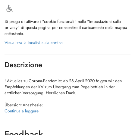
Si prega di attivare i "cookie funzionali" nelle "Impostazioni sulla
privacy" di questa pagina per consentire il caricamento della mappa
sottostante.
Visualizza la località sulla cartina
Descrizione
! Aktuelles zu Corona-Pandemie: ab 28.April 2020 folgen wir den
Empfehlungen der KV zum Übergang zum Regelbetrieb in der
ärztlichen Versorgung. Herzlichen Dank.
Übersicht Anästhesie:
Vor Operationen
Continua a leggere
Vor der Narkose führen wir ein persönliches Aufklärungsgespräch mit
Ihnen in unserer Anästhesieambulanz.
Dieses Gespräch sollte ca. eine Woche vor einer geplanten Operation
Feedback