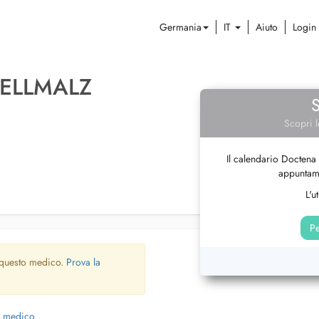
Germania
IT
Aiuto
Login
ELLMALZ
Scopri l
Il calendario Doctena 
appuntame
L'u
Pe
 questo medico.
Prova la
o medico