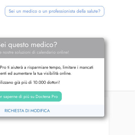
Sei un medico o un professionista della salute?
Sei questo medico?
e nostre soluzioni di calendario online!
Pro ti aiuterà a risparmiare tempo, limitare i mancati
nti ed aumentare la tua visibilità online.
tilizzano già più di 10.000 dottori!
r saperne di più su Doctena Pro
RICHIESTA DI MODIFICA