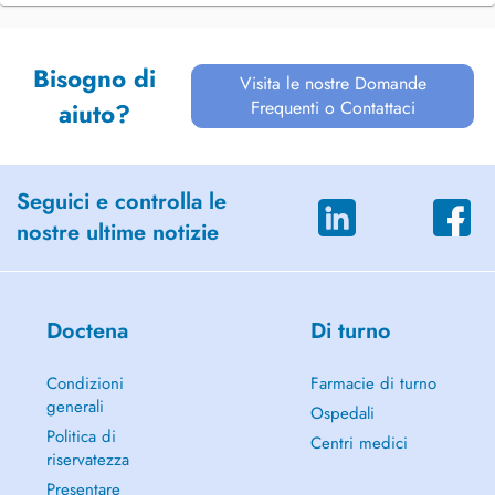
Bisogno di
Visita le nostre Domande
Frequenti o Contattaci
aiuto?
Seguici e controlla le
nostre ultime notizie
Doctena
Di turno
Condizioni
Farmacie di turno
generali
Ospedali
Politica di
Centri medici
riservatezza
Presentare