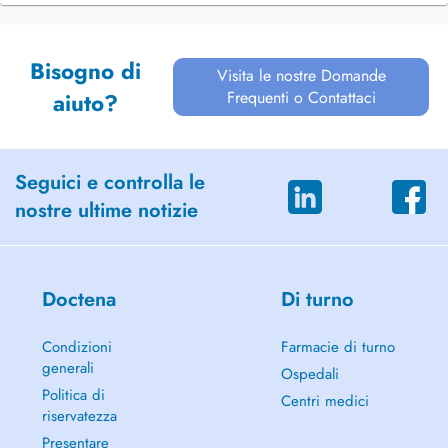
Bisogno di
Visita le nostre Domande
Frequenti o Contattaci
aiuto?
Seguici e controlla le
nostre ultime notizie
Doctena
Di turno
Condizioni
Farmacie di turno
generali
Ospedali
Politica di
Centri medici
riservatezza
Presentare