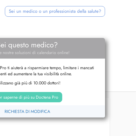
Sei un medico o un professionista della salute?
Sei questo medico?
e nostre soluzioni di calendario online!
Pro ti aiuterà a risparmiare tempo, limitare i mancati
nti ed aumentare la tua visibilità online.
tilizzano già più di 10.000 dottori!
r saperne di più su Doctena Pro
RICHIESTA DI MODIFICA