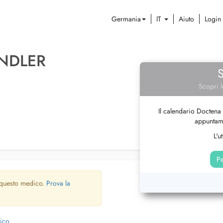
Germania
IT
Aiuto
Login
INDLER
Scopri l
Il calendario Doctena 
appuntame
L'u
Pe
 questo medico.
Prova la
dico