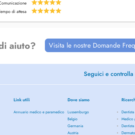
und Geburtshilfe
Comunicazione
Tempo di attesa
n Fr. Dr. Janisch
di aiuto?
Visita le nostre Domande Freq
Seguici e controlla 
Link utili
Dove siamo
Ricerc
Annuario medico e paramedico
Lussemburgo
Dentista
Belgio
Medico g
Germania
Dentista
Austria
Dermato