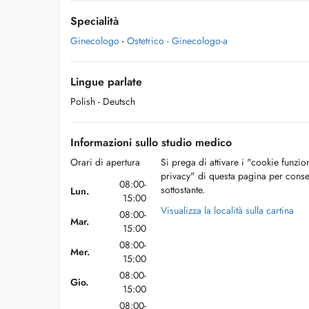
Specialità
Ginecologo
-
Ostetrico - Ginecologo-a
Lingue parlate
Polish
- Deutsch
Informazioni sullo studio medico
Orari di apertura
Si prega di attivare i "cookie funzio
privacy" di questa pagina per conse
08:00-
sottostante.
Lun.
15:00
Visualizza la località sulla cartina
08:00-
Mar.
15:00
08:00-
Mer.
15:00
08:00-
Gio.
15:00
08:00-