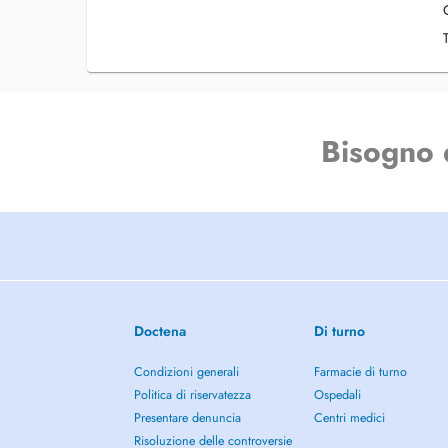
November 2009-Facharztanerkennung für Frauenheilkunde 
2009-2012 Tätigkeiten in Krankenhäuser und Praxen
2012-Übernahme der gynäkologischen Praxis in Hofheim vo
Bisogno 
Doctena
Di turno
Condizioni generali
Farmacie di turno
Politica di riservatezza
Ospedali
Presentare denuncia
Centri medici
Risoluzione delle controversie