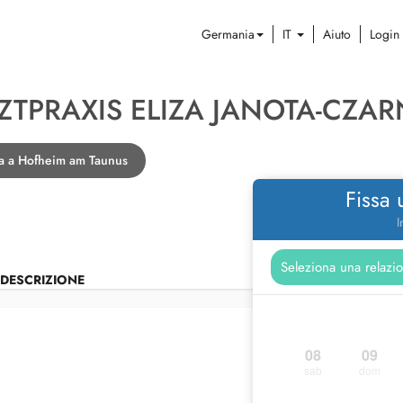
Germania
IT
Aiuto
Login
TPRAXIS ELIZA JANOTA-CZAR
-a a Hofheim am Taunus
Fissa
I
DESCRIZIONE
08
09
sab
dom