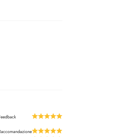
eit Szczecin (Polen)
Feedback
n Sachsen-Anhalt (Brustzentrum,
Raccomandazione