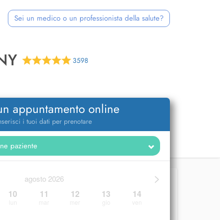
Sei un medico o un professionista della salute?
NY
3598
 un appuntamento online
nserisci i tuoi dati per prenotare
>
agosto 2026
10
11
12
13
14
lun
mar
mer
gio
ven