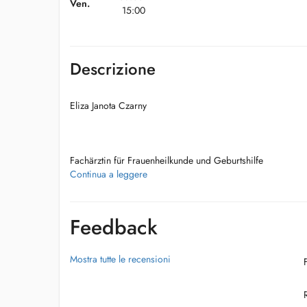
Ven.
15:00
Descrizione
Eliza Janota Czarny
Fachärztin für Frauenheilkunde und Geburtshilfe
Continua a leggere
Geb. 1975 in Polen
Feedback
1996-2003 Medizinisches Studium und einschließend AIP-Z
Mostra tutte le recensioni
2004-2009 Facharztweiterbildung-Frauenklinik Ascherslebe
Beckenbodenzentrum, Perinatologischer Schwerpunkt)