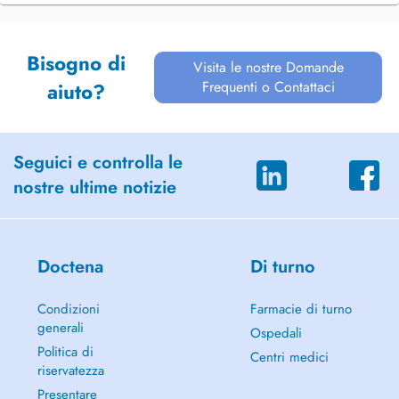
Bisogno di
Visita le nostre Domande
Frequenti o Contattaci
aiuto?
Seguici e controlla le
nostre ultime notizie
Doctena
Di turno
Condizioni
Farmacie di turno
generali
Ospedali
Politica di
Centri medici
riservatezza
Presentare