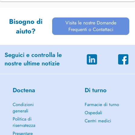
Bisogno di
Visita le nostre Domande
Frequenti o Contattaci
aiuto?
Seguici e controlla le
nostre ultime notizie
Doctena
Di turno
Condizioni
Farmacie di turno
generali
Ospedali
Politica di
Centri medici
riservatezza
Presentare