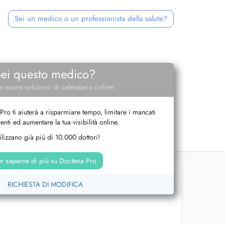
Sei un medico o un professionista della salute?
Sei questo medico?
e nostre soluzioni di calendario online!
Pro ti aiuterà a risparmiare tempo, limitare i mancati
nti ed aumentare la tua visibilità online.
tilizzano già più di 10.000 dottori!
r saperne di più su Doctena Pro
RICHIESTA DI MODIFICA