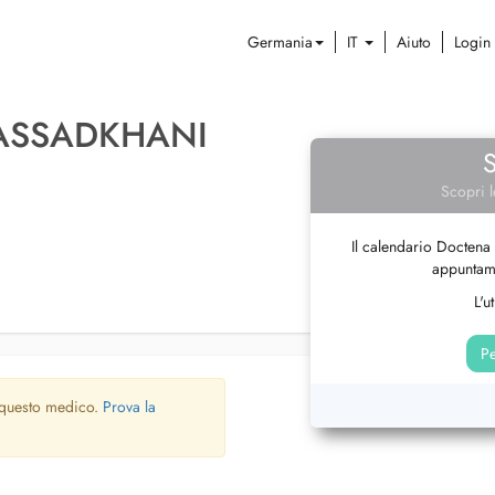
Germania
IT
Aiuto
Login
ASSADKHANI
Scopri l
Il calendario Doctena 
appuntame
L'u
Pe
 questo medico.
Prova la