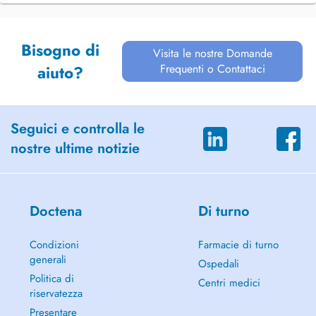
Bisogno di
Visita le nostre Domande
Frequenti o Contattaci
aiuto?
Seguici e controlla le
nostre ultime notizie
Doctena
Di turno
Condizioni
Farmacie di turno
generali
Ospedali
Politica di
Centri medici
riservatezza
Presentare