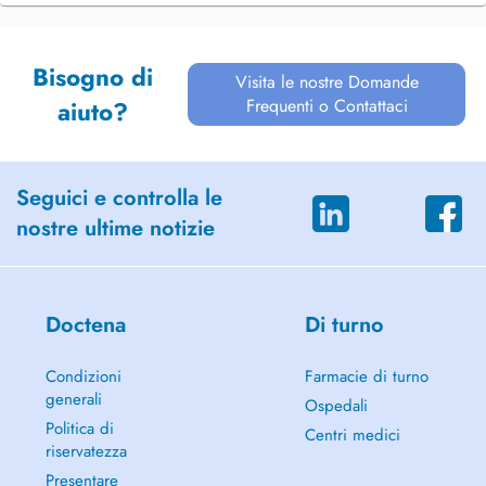
Bisogno di
Visita le nostre Domande
Frequenti o Contattaci
aiuto?
Seguici e controlla le
nostre ultime notizie
Doctena
Di turno
Condizioni
Farmacie di turno
generali
Ospedali
Politica di
Centri medici
riservatezza
Presentare