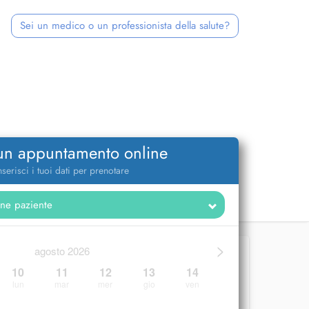
Sei un medico o un professionista della salute?
 un appuntamento online
nserisci i tuoi dati per prenotare
>
agosto 2026
10
11
12
13
14
lun
mar
mer
gio
ven