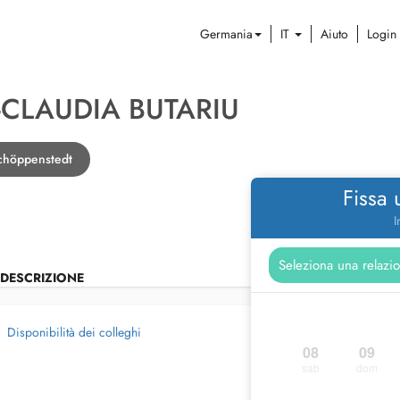
Germania
IT
Aiuto
Login
-CLAUDIA BUTARIU
Schöppenstedt
Fissa
I
DESCRIZIONE
Disponibilità dei colleghi
08
09
sab
dom