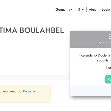
Germania
IT
Aiuto
Login
FATIMA BOULAHBEL
Scopri l
Il calendario Doctena 
appuntame
L'u
Pe
 questo medico.
Prova la