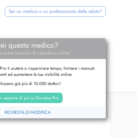
Sei un medico o un professionista della salute?
Sei questo medico?
e nostre soluzioni di calendario online!
Pro ti aiuterà a risparmiare tempo, limitare i mancati
nti ed aumentare la tua visibilità online.
tilizzano già più di 10.000 dottori!
r saperne di più su Doctena Pro
RICHIESTA DI MODIFICA