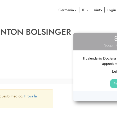
Germania
IT
Aiuto
Login
ANTON BOLSINGER
Scopri l
Il calendario Doctena 
appuntame
L'u
Pe
 questo medico.
Prova la