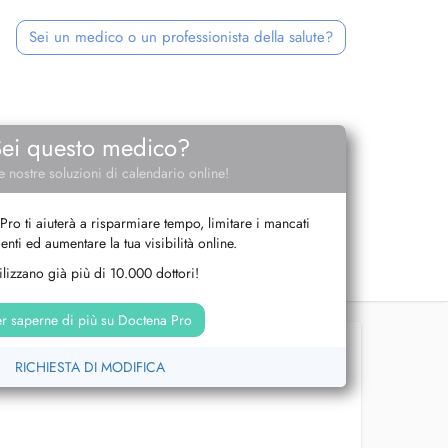
Sei un medico o un professionista della salute?
Sei questo medico?
e nostre soluzioni di calendario online!
Pro ti aiuterà a risparmiare tempo, limitare i mancati
nti ed aumentare la tua visibilità online.
tilizzano già più di 10.000 dottori!
r saperne di più su Doctena Pro
RICHIESTA DI MODIFICA