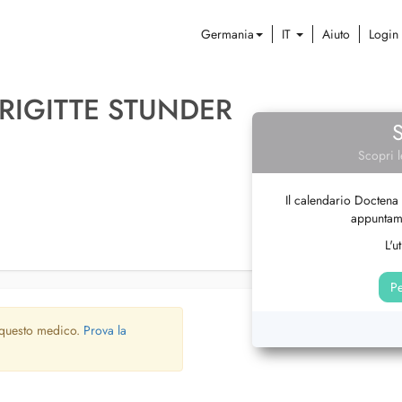
Germania
IT
Aiuto
Login
BRIGITTE STUNDER
Scopri l
Il calendario Doctena 
appuntame
L'u
Pe
 questo medico.
Prova la