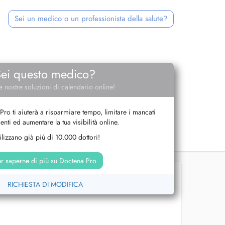
Sei un medico o un professionista della salute?
Sei questo medico?
e nostre soluzioni di calendario online!
Pro ti aiuterà a risparmiare tempo, limitare i mancati
nti ed aumentare la tua visibilità online.
tilizzano già più di 10.000 dottori!
r saperne di più su Doctena Pro
RICHIESTA DI MODIFICA