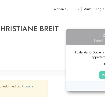
Germania
IT
Aiuto
Login
CHRISTIANE BREIT
Scopri l
Il calendario Doctena 
appuntame
L'u
Pe
 questo medico.
Prova la