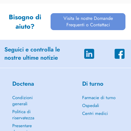
Bisogno di
Visita le nostre Domande
Frequenti o Contattaci
aiuto?
Seguici e controlla le
nostre ultime notizie
Doctena
Di turno
Condizioni
Farmacie di turno
generali
Ospedali
Politica di
Centri medici
riservatezza
Presentare