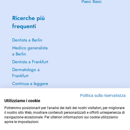
Paesi Bassi
Ricerche più
frequenti
Dentista a Berlin
Medico generalista
a Berlin
Dentista a Frankfurt
Dermatologo a
Frankfurt
Continua a leggere
→
Politica sulla riservatezza
Utilizziamo i cookie
Potremmo posizionarli per l'analisi dei dati dei nostri visitatori, per migliorare
il nostro sito Web, mostrare contenuti personalizzati e offrirti un'esperienza di
navigazione eccezionale. Per ulteriori informazioni sui cookie utilizziamo
PER LE URGENZE, CONSULTARE : 112
aprire le impostazioni.
Copyright © 2026 - DOCTENA Germany GmbH Kurfürstendamm 14, 10719