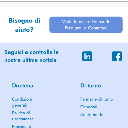
Bisogno di
Visita le nostre Domande
Frequenti o Contattaci
aiuto?
Seguici e controlla le
nostre ultime notizie
Doctena
Di turno
Condizioni
Farmacie di turno
generali
Ospedali
Politica di
Centri medici
riservatezza
Presentare