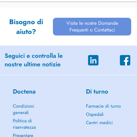
Bisogno di
Visita le nostre Domande
Frequenti o Contattaci
aiuto?
Seguici e controlla le
nostre ultime notizie
Doctena
Di turno
Condizioni
Farmacie di turno
generali
Ospedali
Politica di
Centri medici
riservatezza
Presentare