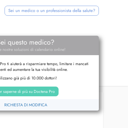
Sei un medico o un professionista della salute?
Sei questo medico?
e nostre soluzioni di calendario online!
Pro ti aiuterà a risparmiare tempo, limitare i mancati
nti ed aumentare la tua visibilità online.
tilizzano già più di 10.000 dottori!
r saperne di più su Doctena Pro
RICHIESTA DI MODIFICA