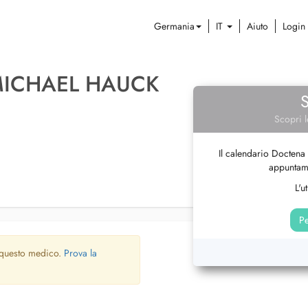
Germania
IT
Aiuto
Login
MICHAEL HAUCK
Scopri l
Il calendario Doctena 
appuntame
L'u
Pe
 questo medico.
Prova la