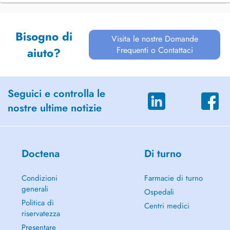
Bisogno di
Visita le nostre Domande
Frequenti o Contattaci
aiuto?
Seguici e controlla le
nostre ultime notizie
Doctena
Di turno
Condizioni
Farmacie di turno
generali
Ospedali
Politica di
Centri medici
riservatezza
Presentare