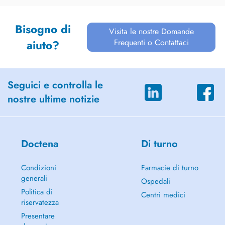
Bisogno di
Visita le nostre Domande
Frequenti o Contattaci
aiuto?
Seguici e controlla le
nostre ultime notizie
Doctena
Di turno
Condizioni
Farmacie di turno
generali
Ospedali
Politica di
Centri medici
riservatezza
Presentare