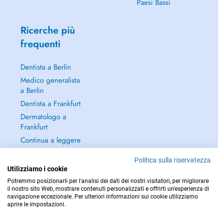
Paesi Bassi
Ricerche più
frequenti
Dentista a Berlin
Medico generalista
a Berlin
Dentista a Frankfurt
Dermatologo a
Frankfurt
Continua a leggere
→
Politica sulla riservatezza
Utilizziamo i cookie
Potremmo posizionarli per l'analisi dei dati dei nostri visitatori, per migliorare
il nostro sito Web, mostrare contenuti personalizzati e offrirti un'esperienza di
navigazione eccezionale. Per ulteriori informazioni sui cookie utilizziamo
PER LE URGENZE, CONSULTARE : 112
aprire le impostazioni.
Copyright © 2026 - DOCTENA Germany GmbH Kurfürstendamm 14, 10719