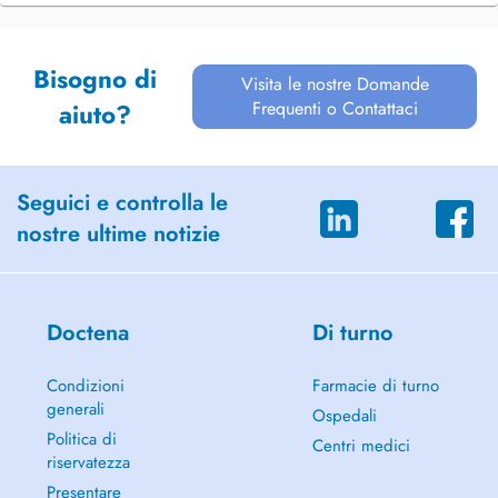
Bisogno di
Visita le nostre Domande
Frequenti o Contattaci
aiuto?
Seguici e controlla le
nostre ultime notizie
Doctena
Di turno
Condizioni
Farmacie di turno
generali
Ospedali
Politica di
Centri medici
riservatezza
Presentare