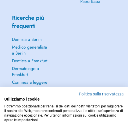
Paesi Bassi
Ricerche più
frequenti
Dentista a Berlin
Medico generalista
a Berlin
Dentista a Frankfurt
Dermatologo a
Frankfurt
Continua a leggere
→
Politica sulla riservatezza
Utilizziamo i cookie
Potremmo posizionarli per l'analisi dei dati dei nostri visitatori, per migliorare
il nostro sito Web, mostrare contenuti personalizzati e offrirti un'esperienza di
navigazione eccezionale. Per ulteriori informazioni sui cookie utilizziamo
PER LE URGENZE, CONSULTARE : 112
aprire le impostazioni.
Copyright © 2026 - DOCTENA Germany GmbH Kurfürstendamm 14, 10719