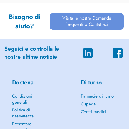
Bisogno di
Visita le nostre Domande
Frequenti o Contattaci
aiuto?
Seguici e controlla le
nostre ultime notizie
Doctena
Di turno
Condizioni
Farmacie di turno
generali
Ospedali
Politica di
Centri medici
riservatezza
Presentare