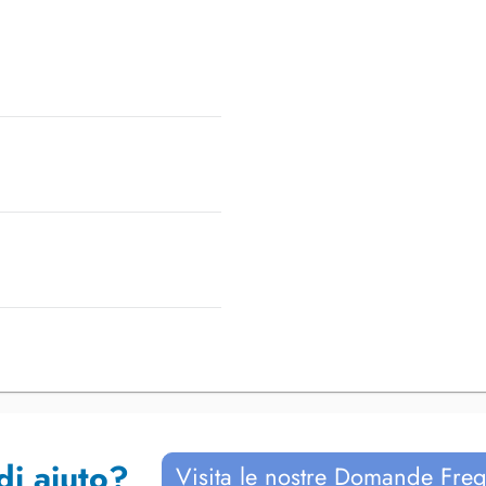
di aiuto?
Visita le nostre Domande Freq