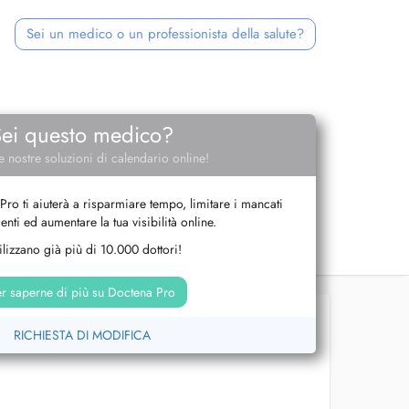
Sei un medico o un professionista della salute?
Sei questo medico?
e nostre soluzioni di calendario online!
Pro ti aiuterà a risparmiare tempo, limitare i mancati
nti ed aumentare la tua visibilità online.
tilizzano già più di 10.000 dottori!
r saperne di più su Doctena Pro
RICHIESTA DI MODIFICA