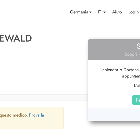
Germania
IT
Aiuto
Login
DEWALD
Scopri l
Il calendario Doctena 
appuntame
L'u
Pe
 questo medico.
Prova la