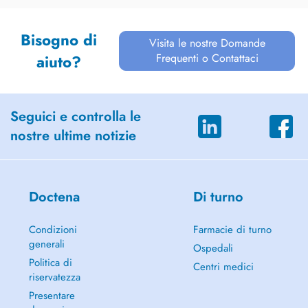
Bisogno di
Visita le nostre Domande
Frequenti o Contattaci
aiuto?
Seguici e controlla le
nostre ultime notizie
Doctena
Di turno
Condizioni
Farmacie di turno
generali
Ospedali
Politica di
Centri medici
riservatezza
Presentare