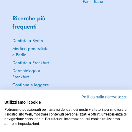
Paesi Bassi
Ricerche più
frequenti
Dentista a Berlin
Medico generalista
a Berlin
Dentista a Frankfurt
Dermatologo a
Frankfurt
Continua a leggere
→
Politica sulla riservatezza
Utilizziamo i cookie
Potremmo posizionarli per l'analisi dei dati dei nostri visitatori, per migliorare
il nostro sito Web, mostrare contenuti personalizzati e offrirti un'esperienza di
navigazione eccezionale. Per ulteriori informazioni sui cookie utilizziamo
PER LE URGENZE, CONSULTARE : 112
aprire le impostazioni.
Copyright © 2026 - DOCTENA Germany GmbH Kurfürstendamm 14, 10719