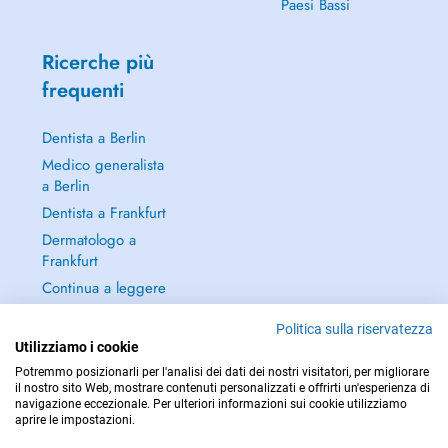
Paesi Bassi
Ricerche più
frequenti
Dentista a Berlin
Medico generalista
a Berlin
Dentista a Frankfurt
Dermatologo a
Frankfurt
Continua a leggere
→
Politica sulla riservatezza
Utilizziamo i cookie
Potremmo posizionarli per l'analisi dei dati dei nostri visitatori, per migliorare
il nostro sito Web, mostrare contenuti personalizzati e offrirti un'esperienza di
navigazione eccezionale. Per ulteriori informazioni sui cookie utilizziamo
PER LE URGENZE, CONSULTARE : 112
aprire le impostazioni.
Copyright © 2026 - DOCTENA Germany GmbH Kurfürstendamm 14, 10719