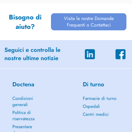
Bisogno di
Visita le nostre Domande
Frequenti o Contattaci
aiuto?
Seguici e controlla le
nostre ultime notizie
Doctena
Di turno
Condizioni
Farmacie di turno
generali
Ospedali
Politica di
Centri medici
riservatezza
Presentare