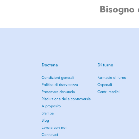
Bisogno 
Ambulante-OP
Augendiagnostik
Kontaktlinsen
Doctena
Di turno
Condizioni generali
Farmacie di turno
Politica di riservatezza
Ospedali
Presentare denuncia
Centri medici
Risoluzione delle controversie
A proposito
Stampa
Blog
Lavora con noi
Contattaci