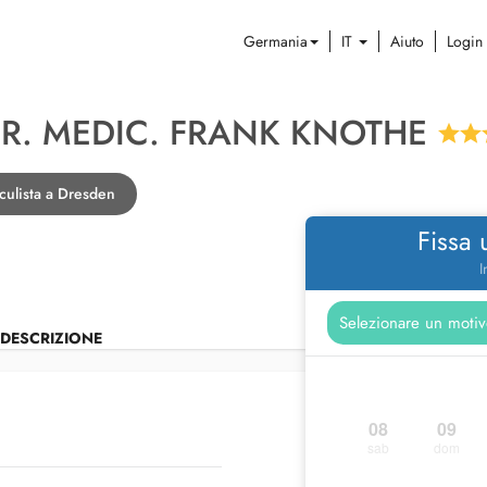
Germania
IT
Aiuto
Login
DR. MEDIC. FRANK KNOTHE
culista a Dresden
Fissa
I
DESCRIZIONE
08
09
sab
dom