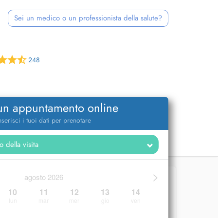
Sei un medico o un professionista della salute?
248
 un appuntamento online
nserisci i tuoi dati per prenotare
>
agosto 2026
10
11
12
13
14
lun
mar
mer
gio
ven