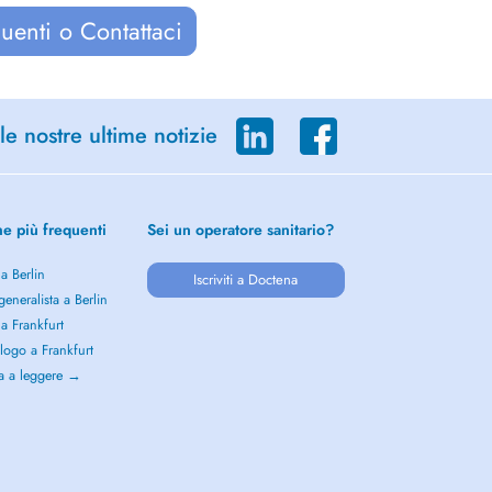
uenti o Contattaci
le nostre ultime notizie
he più frequenti
Sei un operatore sanitario?
 a Berlin
Iscriviti a Doctena
eneralista a Berlin
 a Frankfurt
logo a Frankfurt
a a leggere →