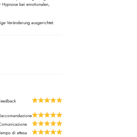
ter Hypnose bei emotionalen,
ltige Veränderung ausgerichtet.
ausführlich über das Angebot, die
axis-landshut.de
Feedback
Raccomandazione
Comunicazione
Tempo di attesa