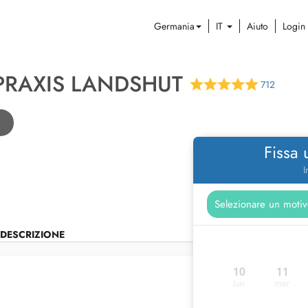
Germania
IT
Aiuto
Login
PRAXIS LANDSHUT
712
Fissa
I
DESCRIZIONE
10
11
lun
mar