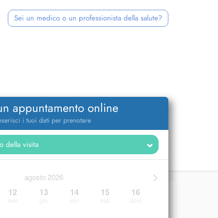
Sei un medico o un professionista della salute?
 un appuntamento online
nserisci i tuoi dati per prenotare
>
agosto 2026
12
13
14
15
16
mer
gio
ven
sab
dom