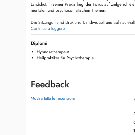
Landshut. In seiner Praxis liegt der Fokus auf zielgerichte
mentalen und psychosomatischen Themen.
Die Sitzungen sind strukturiert, individuell und auf nachha
Continua a leggere
Bitte informieren Sie sich vor Ihrer ersten Terminbuchung 
Arbeitsweise und die Voraussetzungen auf www.hypnose-pr
Diplomi
Hypnosetherapeut
Heilpraktiker für Psychotherapie
Feedback
Mostra tutte le recensioni