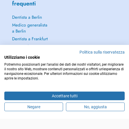
frequenti
Dentista a Berlin
Medico generalista
a Berlin
Dentista a Frankfurt
Dermatologo a
Frankfurt
Politica sulla riservatezza
Utilizziamo i cookie
Continua a leggere
Potremmo posizionarli per l'analisi dei dati dei nostri visitatori, per migliorare
→
il nostro sito Web, mostrare contenuti personalizzati e offrirti un'esperienza di
navigazione eccezionale. Per ulteriori informazioni sui cookie utilizziamo
aprire le impostazioni.
Accettare tutti
PER LE URGENZE, CONSULTARE : 112
Copyright © 2026 - DOCTENA Germany GmbH Kurfürstendamm 14, 10719
Negare
No, aggiusta
Fissa un appuntamento online
Berlin