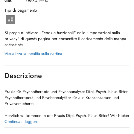
Gio.
08:30-19:00
Tipi di pagamento
Si prega di attivare i "cookie funzionali" nelle "Impostazioni sulla
privacy" di questa pagina per consentire il caricamento della mappa
sottostante.
Visualizza la località sulla cartina
Descrizione
Praxis für Psychotherapie und Psychoanalyse: Dipl.-Psych. Klaus Ritter
Psychotherapeut und Psychoanalytiker für alle Krankenkassen und
Privatversicherte
Herzlich willkommen in der Praxis Dipl.-Psych. Klaus Ritter! Wir bieten
umfassende psychologische Betreuung in den Bereichen Diagnostik,
Continua a leggere
Beratung, Psychotherapie und Psychoanalyse. Darüber hinaus erstellen
wir Gutachten bei Adipositas und familienpsychologische Gutachten