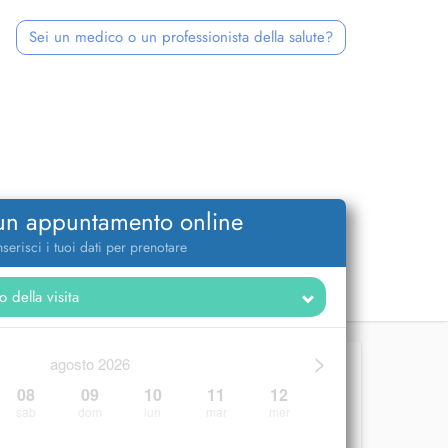
Sei un medico o un professionista della salute?
 un appuntamento online
nserisci i tuoi dati per prenotare
>
agosto 2026
08
09
10
11
12
sab
dom
lun
mar
mer