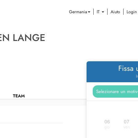
Germania
IT
Aiuto
Login
EN LANGE
Fissa
I
TEAM
06
07
gio
ven