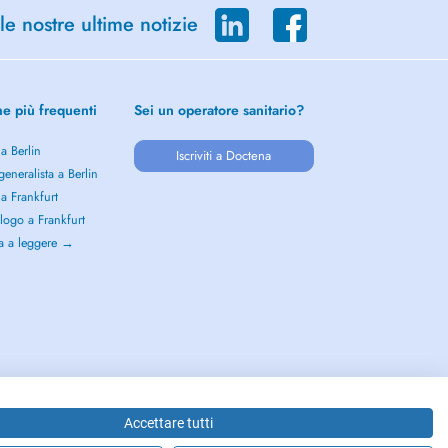
le nostre ultime notizie
he più frequenti
Sei un operatore sanitario?
 a Berlin
Iscriviti a Doctena
eneralista a Berlin
 a Frankfurt
logo a Frankfurt
a a leggere →
Accettare tutti