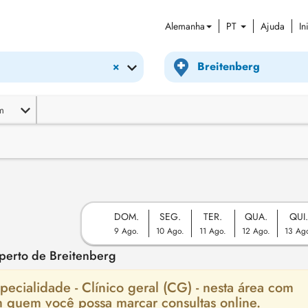
Alemanha
PT
Ajuda
In
×
m
DOM.
SEG.
TER.
QUA.
QUI
9 Ago.
10 Ago.
11 Ago.
12 Ago.
13 Ag
 perto de Breitenberg
ecialidade - Clínico geral (CG) - nesta área com
m quem você possa marcar consultas online.