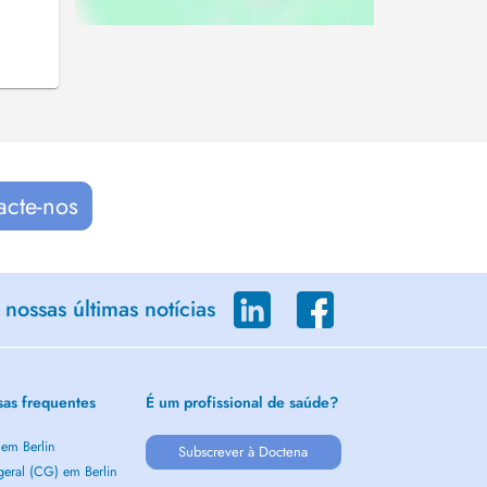
acte-nos
nossas últimas notícias
sas frequentes
É um profissional de saúde?
 em Berlin
Subscrever à Doctena
geral (CG) em Berlin