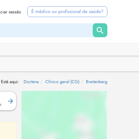
É médico ou profissional de saúde?
iciar sessão
Está aqui:
Doctena
Clínico geral (CG)
Breitenberg
.
o.