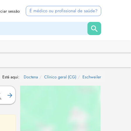
É médico ou profissional de saúde?
iciar sessão
Está aqui:
Doctena
Clínico geral (CG)
Eschweiler
.
o.