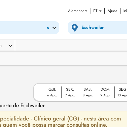
Alemanha
PT
Ajuda
In
×
m
QUI.
SEX.
SÁB.
DOM.
SEG
6 Ago.
7 Ago.
8 Ago.
9 Ago.
10 Ag
 perto de Eschweiler
ecialidade - Clínico geral (CG) - nesta área com
m quem você possa marcar consultas online.