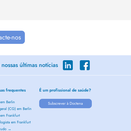
acte-nos
nossas últimas notícias
sas frequentes
É um profissional de saúde?
 em Berlin
Subscrever à Doctena
geral (CG) em Berlin
 em Frankfurt
ogista em Frankfurt
 tudo →