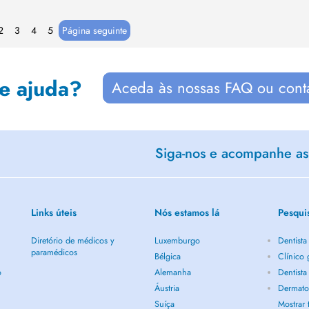
2
3
4
5
Página seguinte
de ajuda?
Aceda às nossas FAQ ou cont
Siga-nos e acompanhe as 
Links úteis
Nós estamos lá
Pesqui
Diretório de médicos y
Luxemburgo
Dentista
paramédicos
Bélgica
Clínico 
o
Alemanha
Dentista
Áustria
Dermatol
Suíça
Mostrar