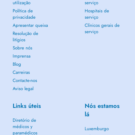
utilização
serviço
Política de
Hospitais de
privacidade
serviço
Apresentar queixa
Clínicos gerais de
serviço
Resolução de
litígios
Sobre nós
Imprensa
Blog
Carreiras
Contacte-nos
Aviso legal
Links úteis
Nós estamos
lá
Diretório de
médicos y
Luxemburgo
paramédicos