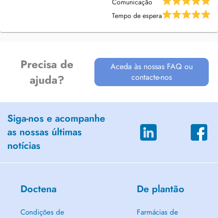
Comunicação
Ich freue mich auf Ihren Besuch!
Tempo de espera
Ihr Zahnarzt
Daniel Peled
Precisa de
Aceda às nossas FAQ ou
contacte-nos
ajuda?
Siga-nos e acompanhe
as nossas últimas
notícias
Doctena
De plantão
Condições de
Farmácias de