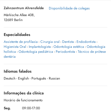
Zahnzentrum Ahrensfelde
Disponibilidade de colegas
Märkische Allee 408,
12689 Berlin
Especialidades
Assistente de profilaxia
-
Cirurgia oral
-
Dentista
-
Endodontista
-
Higienista Oral
-
Implantologista
-
Odontologia estética
-
Odontologia
holística
-
Odontologia pediátrica
-
Periodontista
-
Técnico de prótese
dentária
Idiomas falados
Deutsch
- English
- Português
- Russian
Informações da clínica
Horário de funcionamento
Seg.
09:00-17:00