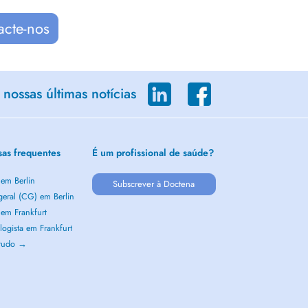
acte-nos
nossas últimas notícias
sas frequentes
É um profissional de saúde?
 em Berlin
Subscrever à Doctena
geral (CG) em Berlin
 em Frankfurt
ogista em Frankfurt
 tudo →