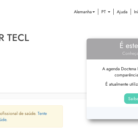
Alemanha
PT
Ajuda
In
R TECL
É est
Conheça
A agenda Doctena P
comparência
É atualmente util
Saiba
ofissional de saúde.
Tente
úde.