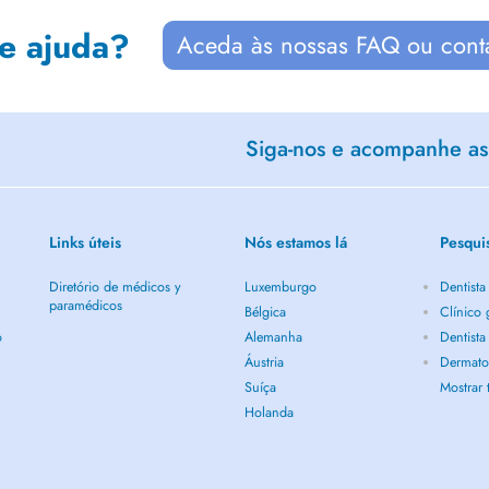
de ajuda?
Aceda às nossas FAQ ou cont
Siga-nos e acompanhe as 
Links úteis
Nós estamos lá
Pesqui
Diretório de médicos y
Luxemburgo
Dentista
paramédicos
Bélgica
Clínico 
o
Alemanha
Dentista
Áustria
Dermatol
Suíça
Mostrar
Holanda