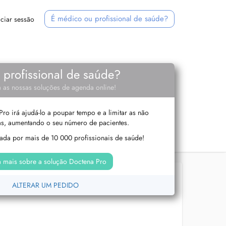
É médico ou profissional de saúde?
iciar sessão
e profissional de saúde?
 as nossas soluções de agenda online!
ro irá ajudá-lo a poupar tempo e a limitar as não
s, aumentando o seu número de pacientes.
izada por mais de 10 000 profissionais de saúde!
 mais sobre a solução Doctena Pro
ALTERAR UM PEDIDO