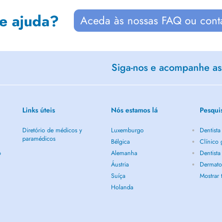
de ajuda?
Aceda às nossas FAQ ou cont
Siga-nos e acompanhe as 
Links úteis
Nós estamos lá
Pesqui
Diretório de médicos y
Luxemburgo
Dentista
paramédicos
Bélgica
Clínico 
o
Alemanha
Dentista
Áustria
Dermatol
Suíça
Mostrar
Holanda