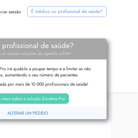
É médico ou profissional de saúde?
iciar sessão
e profissional de saúde?
 as nossas soluções de agenda online!
ro irá ajudá-lo a poupar tempo e a limitar as não
s, aumentando o seu número de pacientes.
izada por mais de 10 000 profissionais de saúde!
 mais sobre a solução Doctena Pro
ALTERAR UM PEDIDO