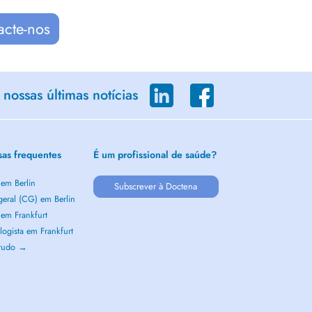
acte-nos
nossas últimas notícias
sas frequentes
É um profissional de saúde?
 em Berlin
Subscrever à Doctena
geral (CG) em Berlin
 em Frankfurt
ogista em Frankfurt
 tudo →