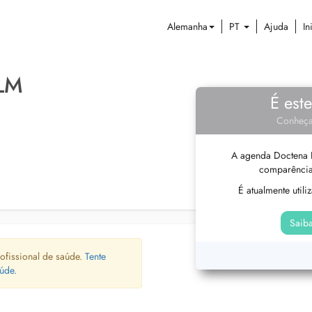
Alemanha
PT
Ajuda
In
LM
É est
Conheça
A agenda Doctena P
comparência
É atualmente util
Saiba
ofissional de saúde.
Tente
úde.