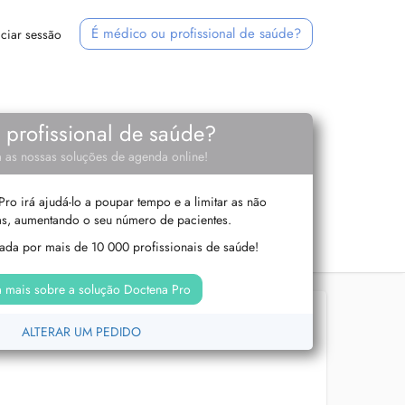
É médico ou profissional de saúde?
iciar sessão
e profissional de saúde?
 as nossas soluções de agenda online!
ro irá ajudá-lo a poupar tempo e a limitar as não
s, aumentando o seu número de pacientes.
izada por mais de 10 000 profissionais de saúde!
 mais sobre a solução Doctena Pro
ALTERAR UM PEDIDO