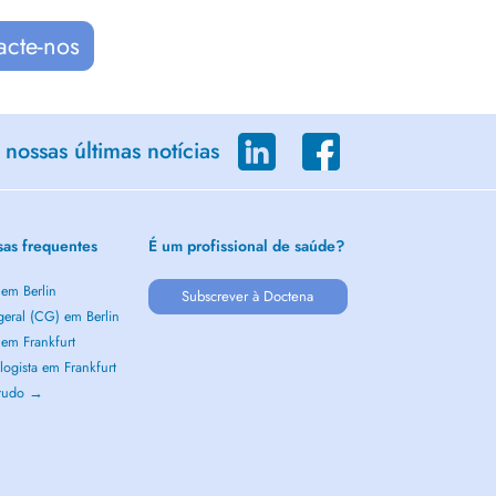
acte-nos
nossas últimas notícias
sas frequentes
É um profissional de saúde?
 em Berlin
Subscrever à Doctena
geral (CG) em Berlin
 em Frankfurt
ogista em Frankfurt
 tudo →