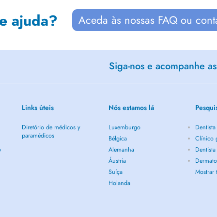
de ajuda?
Aceda às nossas FAQ ou cont
Siga-nos e acompanhe as 
Links úteis
Nós estamos lá
Pesqui
Diretório de médicos y
Luxemburgo
Dentista
paramédicos
Bélgica
Clínico 
o
Alemanha
Dentista
Áustria
Dermatol
Suíça
Mostrar
Holanda