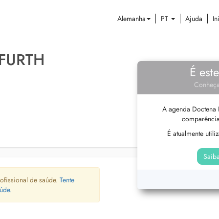
Alemanha
PT
Ajuda
In
RFURTH
É est
Conheça
A agenda Doctena P
comparência
É atualmente util
Saiba
ofissional de saúde.
Tente
úde.