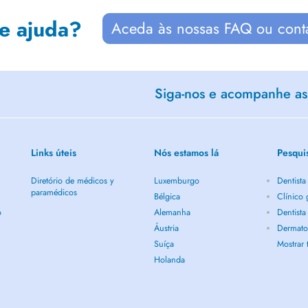
de ajuda?
Aceda às nossas FAQ ou cont
Siga-nos e acompanhe as 
Links úteis
Nós estamos lá
Pesqui
Diretório de médicos y
Luxemburgo
Dentista
paramédicos
Bélgica
Clínico 
o
Alemanha
Dentista
Áustria
Dermatol
Suíça
Mostrar
Holanda