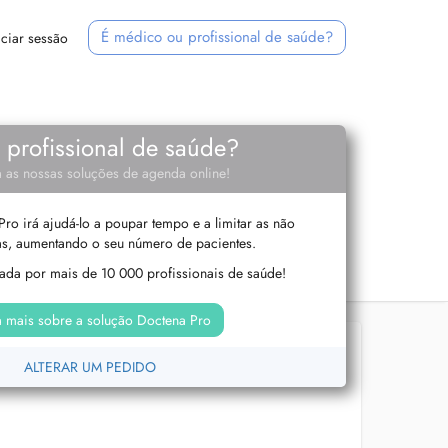
É médico ou profissional de saúde?
iciar sessão
e profissional de saúde?
 as nossas soluções de agenda online!
ro irá ajudá-lo a poupar tempo e a limitar as não
s, aumentando o seu número de pacientes.
izada por mais de 10 000 profissionais de saúde!
 mais sobre a solução Doctena Pro
ALTERAR UM PEDIDO