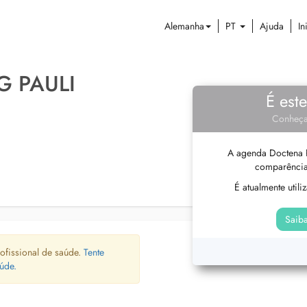
Alemanha
PT
Ajuda
In
 PAULI
É est
Conheça
A agenda Doctena P
comparência
É atualmente util
Saiba
ofissional de saúde.
Tente
úde.