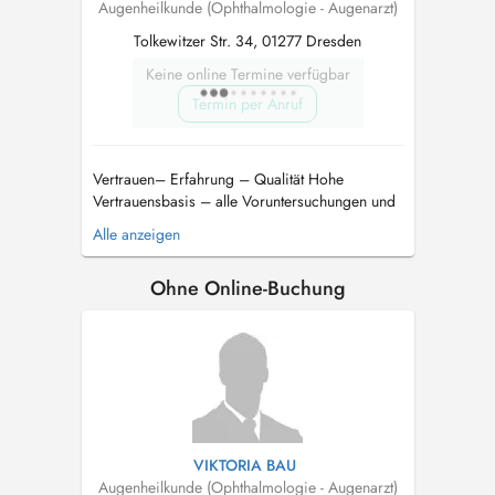
Augenheilkunde (Ophthalmologie - Augenarzt)
Tolkewitzer Str. 34, 01277 Dresden
Keine online Termine verfügbar
Termin per Anruf
Vertrauen– Erfahrung – Qualität Hohe
Vertrauensbasis – alle Voruntersuchungen und
Operationen werden vom Operateur, Herrn Dr.
Alle anzeigen
med. Frank Knothe persönlich durchgeführt. Er
verfügt über Erfahrungen in der Grauen-Star-
Ohne Online-Buchung
Chirurgie seit über 25 Jahren und in der
Refraktiven Laserchirurgie ...
VIKTORIA BAU
Augenheilkunde (Ophthalmologie - Augenarzt)