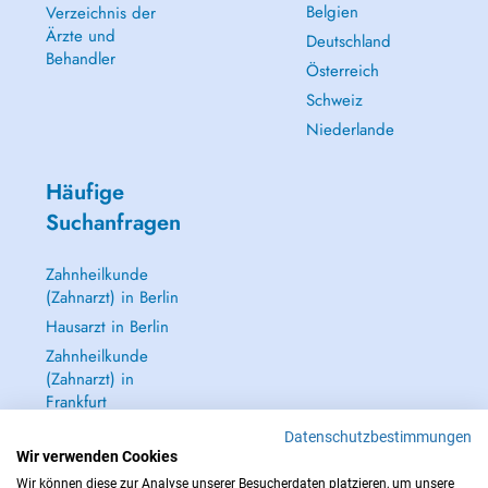
Belgien
Verzeichnis der
Ärzte und
Deutschland
Behandler
Österreich
Schweiz
Niederlande
Häufige
Suchanfragen
Zahnheilkunde
(Zahnarzt) in Berlin
Hausarzt in Berlin
Zahnheilkunde
(Zahnarzt) in
Frankfurt
Dermatologie
Datenschutzbestimmungen
(Hautarzt) in
Wir verwenden Cookies
Frankfurt
Wir können diese zur Analyse unserer Besucherdaten platzieren, um unsere