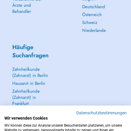
Ärzte und
Deutschland
Behandler
Österreich
Schweiz
Niederlande
Häufige
Suchanfragen
Zahnheilkunde
(Zahnarzt) in Berlin
Hausarzt in Berlin
Zahnheilkunde
(Zahnarzt) in
Frankfurt
Dermatologie
Datenschutzbestimmungen
(Hautarzt) in
Wir verwenden Cookies
Frankfurt
Wir können diese zur Analyse unserer Besucherdaten platzieren, um unsere
Website zu verbessern, personalisierte Inhalte zu zeigen und Ihnen ein