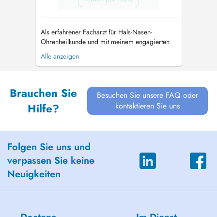
Als erfahrener Facharzt für Hals-Nasen-
Ohrenheilkunde und mit meinem engagierten
Team freue ich mich darauf, Ihnen qualifizierte
Alle anzeigen
und individuelle Versorgung zu bieten. Bei uns
erhalten Sie spezialisierte Untersuchungen und
Diagnosen, die sich auf alle Altersgruppen
Brauchen Sie
erstrecken. Unsere Leistungen u...
Besuchen Sie unsere FAQ oder
kontaktieren Sie uns
Hilfe?
Folgen Sie uns und
verpassen Sie keine
Neuigkeiten