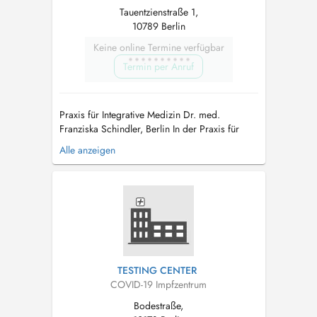
Tauentzienstraße 1,
10789 Berlin
Keine online Termine verfügbar
Termin per Anruf
Praxis für Integrative Medizin Dr. med.
Franziska Schindler, Berlin In der Praxis für
Integrative Medizin am Wittenbergplatz in
Alle anzeigen
Berlin verbindet Dr. med. Franziska Schindler
schulmedizinische Kompetenz mit bewährten
naturheilkundlichen Verfahren. Mit über 30
Jahren Erfahrung als Fachärztin für All...
TESTING CENTER
COVID-19 Impfzentrum
Bodestraße,