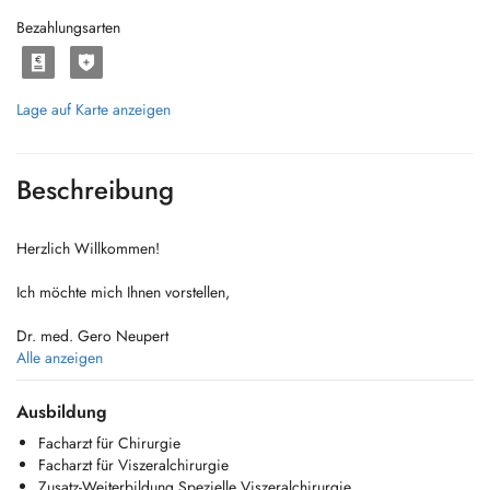
Bezahlungsarten
Lage auf Karte anzeigen
Beschreibung
Herzlich Willkommen!
Ich möchte mich Ihnen vorstellen,
Dr. med. Gero Neupert
Alle anzeigen
Facharzt für Chirurgie, Viszeralchirurgie, Zusatzweiterbildung spezielle
Viszeralchirurgie, Proktologie und Notfallmedizin sowie Ausbildung
Ausbildung
zum Wundexperten ICW.
Facharzt für Chirurgie
Facharzt für Viszeralchirurgie
In 21 Jahren habe ich umfangreiche Erfahrungen als Bauchchirurg im
Zusatz-Weiterbildung Spezielle Viszeralchirurgie
klinischen und ambulanten Bereich an unterschiedlichen Standorten