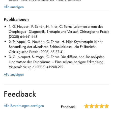
deutschlandweit sammeln können und dürfen, bis ich meine Tätigkeit
Alle anzeigen
seit dem 1.1.2017 als niedergelassener Chirurg im Rhein-Main-Gebiet
fortsetzte.
Publikationen
Die Enddarm- und Hernienchirurgie, Chirurgie der Körperoberfläche,
Dickdarm- und Mastdarmspiegelung, die Mitbehandlung von
1. G. Neupert, F. Schön, H. Nier, C. Tonus Leiomyosarkom des
Krampfadererkrankungen sowie die Behandlung von chronischen
Ösophagus - Diagnostik, Therapie und Verlauf. Chirurgische Praxis
Wunden gehören zu meinen Schwerpunkten. Zur Indikationsstellung
(2005) 64:441-448
führen wir spezielle Ultraschall- und Duplexuntersuchungen der
2. P. Appel, G. Neupert, C. Tonus, H. Nier Kryotherapie in der
Bauchwand und Beinvenen durch.
Behandlung der alveolären Echinokokkose - ein Fallbericht.
Chirurgische Praxis (2005) 65:37-41
Die regelmäßige Teilnahme an Fort- und
3. G. Neupert, S. Vogel, C. Tonus Die diffuse, nodulär-polypöse
Weiterbildungsveranstaltungen im Bereich der Endoskopie, Hernien-
Lipomatose des Dünndarms – Eine seltene benigne Erkrankung.
und Venenchirurgie gehören für mich zur Selbstverständlichkeit, um
Viszeralchirurgie (2006) 41:208-212
Ihnen nach dem aktuellsten wissenschaftlichen Stand die besten,
Alle anzeigen
verträglichsten und modernsten Behandlungsmethoden anbieten zu
können.
Feedback
Alle Bewertungen anzeigen
Feedback